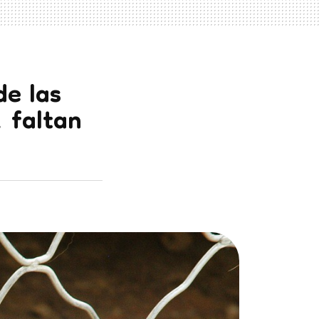
de las
 faltan