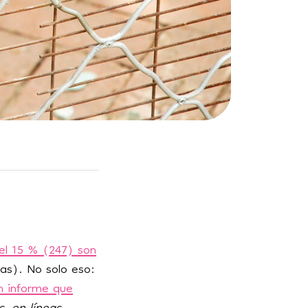
 el 15 % (247) son
ras). No solo eso:
n informe que