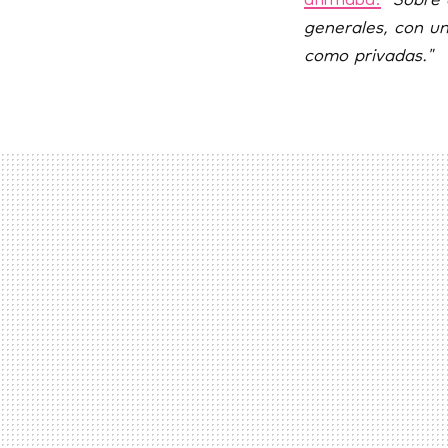
afirmaba:
"Sobre 
generales, con un
como privadas."