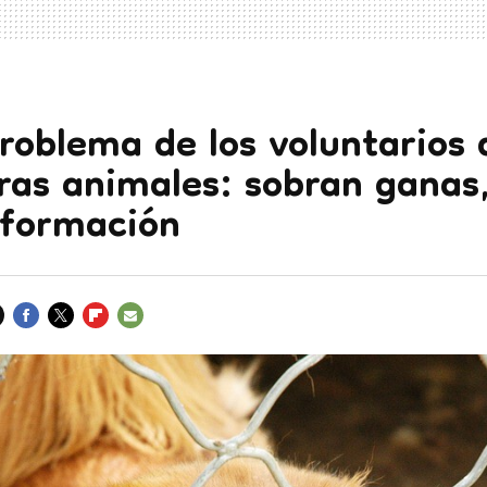
problema de los voluntarios 
ras animales: sobran ganas,
 formación
FACEBOOK
TWITTER
FLIPBOARD
E-
MAIL