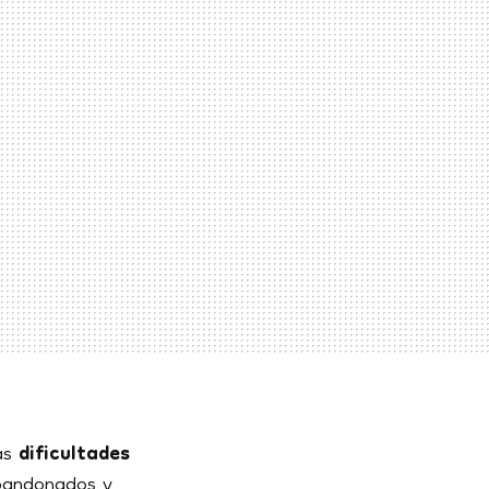
las
dificultades
bandonados y