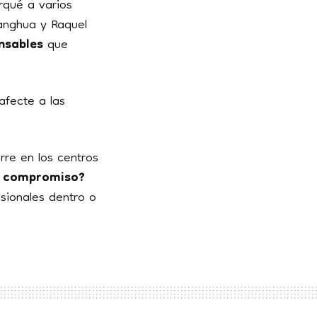
rqué a varios
anghua y Raquel
nsables
que
fecte a las
re en los centros
 compromiso?
sionales dentro o