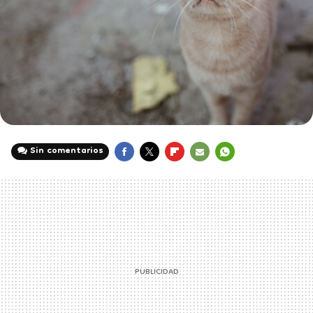
Sin comentarios
FACEBOOK
TWITTER
FLIPBOARD
E-
WHATSAPP
MAIL