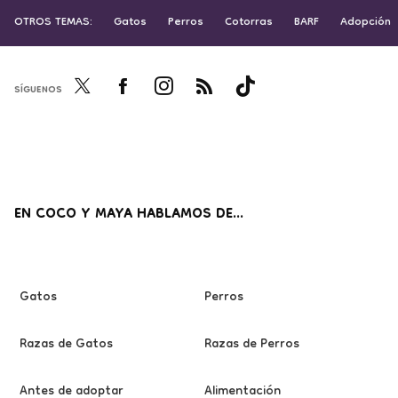
OTROS TEMAS:
Gatos
Perros
Cotorras
BARF
Adopción
SÍGUENOS
Twi
Fac
Inst
RSS
Tikt
tter
ebo
agr
ok
ok
am
EN COCO Y MAYA HABLAMOS DE...
Gatos
Perros
Razas de Gatos
Razas de Perros
Antes de adoptar
Alimentación