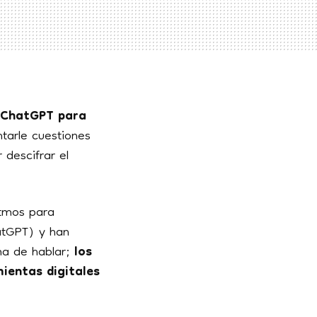
o ChatGPT para
ntarle cuestiones
 descifrar el
ritmos para
atGPT) y han
ma de hablar;
los
ientas digitales