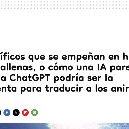
tíficos que se empeñan en h
ballenas, o cómo una IA par
sa ChatGPT podría ser la
nta para traducir a los ani
FACEBOOK
TWITTER
FLIPBOARD
E-
MAIL