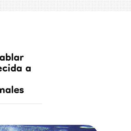
ablar
ecida a
males