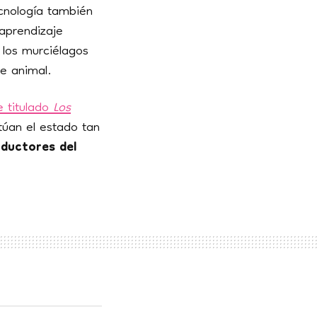
cnología también
aprendizaje
 los murciélagos
je animal.
e titulado
Los
itúan el estado tan
ductores del