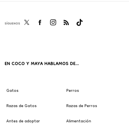
SÍGUENOS
Twi
Fac
Inst
RSS
Tikt
tter
ebo
agr
ok
ok
am
EN COCO Y MAYA HABLAMOS DE...
Gatos
Perros
Razas de Gatos
Razas de Perros
Antes de adoptar
Alimentación