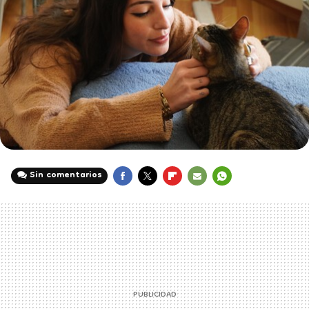
Sin comentarios
FACEBOOK
TWITTER
FLIPBOARD
E-
WHATSAPP
MAIL