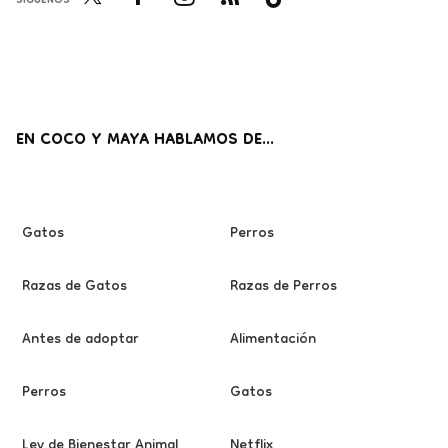
SÍGUENOS
Twi
Fac
Inst
RSS
Tikt
tter
ebo
agr
ok
ok
am
EN COCO Y MAYA HABLAMOS DE...
Gatos
Perros
Razas de Gatos
Razas de Perros
Antes de adoptar
Alimentación
Perros
Gatos
Ley de Bienestar Animal
Netflix