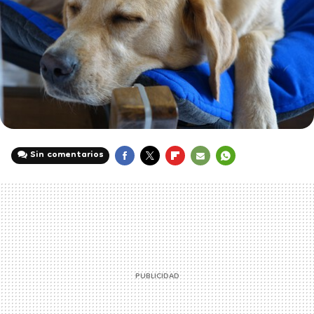
Sin comentarios
FACEBOOK
TWITTER
FLIPBOARD
E-
WHATSAPP
MAIL