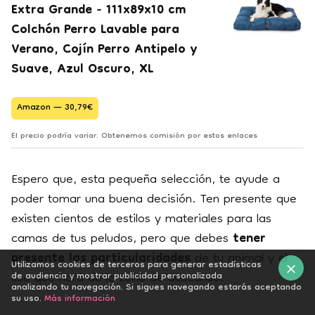
Extra Grande - 111x89x10 cm
Colchón Perro Lavable para
Verano, Cojín Perro Antipelo y
Suave, Azul Oscuro, XL
Amazon — 30,79€
El precio podría variar. Obtenemos comisión por estos enlaces
Espero que, esta pequeña selección, te ayude a
poder tomar una buena decisión. Ten presente que
existen cientos de estilos y materiales para las
camas de tus peludos, pero que debes
tener
presente las particularidades
de tu animal y el
Utilizamos cookies de terceros para generar estadísticas
uso que hará de la zona de descanso.
de audiencia y mostrar publicidad personalizada
analizando tu navegación. Si sigues navegando estarás aceptando
×
su uso.
Más información