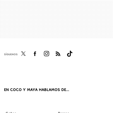
SÍGUENOS
Twi
Fac
Inst
RSS
Tikt
tter
ebo
agr
ok
ok
am
EN COCO Y MAYA HABLAMOS DE...