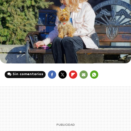
Sin comentarios
FACEBOOK
TWITTER
FLIPBOARD
E-
WHATSAPP
MAIL