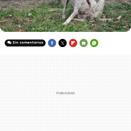
Sin comentarios
FACEBOOK
TWITTER
FLIPBOARD
E-
WHATSAPP
MAIL