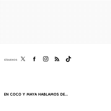
SÍGUENOS
Twi
Fac
Inst
RSS
Tikt
tter
ebo
agr
ok
ok
am
EN COCO Y MAYA HABLAMOS DE...