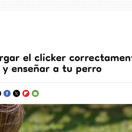
gar el clicker correctamen
 y enseñar a tu perro
FACEBOOK
TWITTER
FLIPBOARD
E-
MAIL