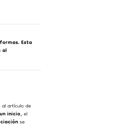
formas. Esta
 al
al artículo de
un inicio,
el
ciación
se