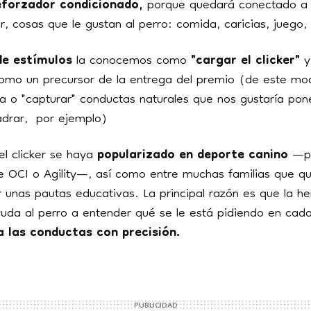
eforzador condicionado,
porque quedará conectado a 
ir, cosas que le gustan al perro: comida, caricias, juego,
de estímulos
la conocemos como
"cargar el clicker"
y
o como un precursor de la entrega del premio (de este 
ia o "capturar" conductas naturales que nos gustaría pon
drar, por ejemplo)
el clicker se haya
popularizado en deporte canino
—po
e OCI o Agility—, así como entre muchas familias que qui
r unas pautas educativas. La principal razón es que la h
 ayuda al perro a entender qué se le está pidiendo en ca
 las conductas con precisión.