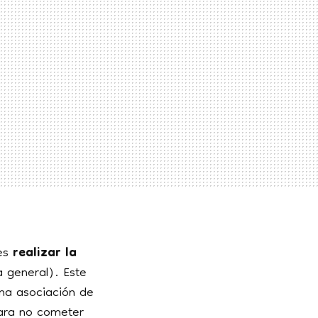
 es
realizar la
a general). Este
una asociación de
para no cometer