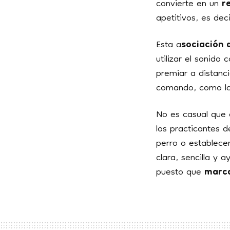
convierte en un
r
apetitivos, es dec
Esta a
sociación 
utilizar el sonid
premiar a distanc
comando, como la
No es casual que 
los practicantes d
perro o establece
clara, sencilla y
puesto que
marca