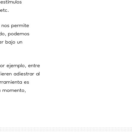
estímulos
 etc.
 nos permite
modo, podemos
er bajo un
r ejemplo, entre
eren adiestrar al
erramienta es
da momento,