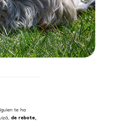
lguien te ha
uizá,
de rebote,