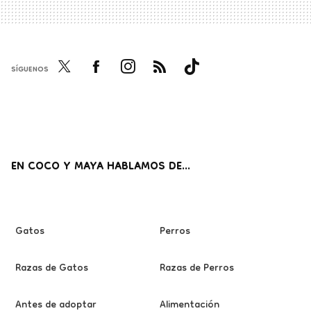
SÍGUENOS
Twi
Fac
Inst
RSS
Tikt
tter
ebo
agr
ok
ok
am
EN COCO Y MAYA HABLAMOS DE...
Gatos
Perros
Razas de Gatos
Razas de Perros
Antes de adoptar
Alimentación