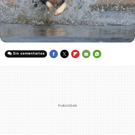
Sin comentarios
FACEBOOK
TWITTER
FLIPBOARD
E-
WHATSAPP
MAIL