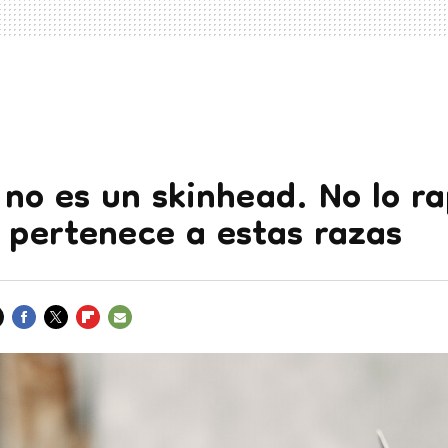
 no es un skinhead. No lo ra
 pertenece a estas razas
FACEBOOK
TWITTER
FLIPBOARD
E-
MAIL