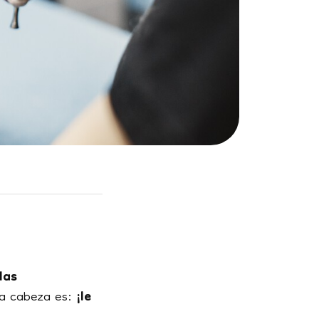
las
 la cabeza es:
¡le