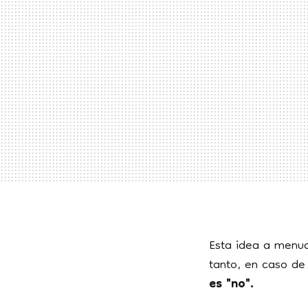
Esta idea a menud
tanto, en caso d
es "no".