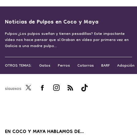
Noticias de Pulpos en Coco y Maya
Pulpos:¿Los pulpos sueñan y tienen pesadillas? Este impactante
vídeo nos hace pensar que sí.Graban en vídeo por primera vez en
Galicia a una madre pulpo...
OTROS TEMAS:
Gatos
Perros
Cotorras
BARF
Adopción
SÍGUENOS
Twi
Fac
Inst
RSS
Tikt
tter
ebo
agr
ok
ok
am
EN COCO Y MAYA HABLAMOS DE...