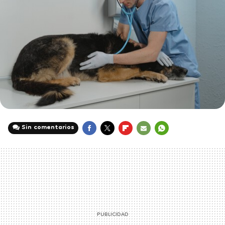
Sin comentarios
FACEBOOK
TWITTER
FLIPBOARD
E-
WHATSAPP
MAIL