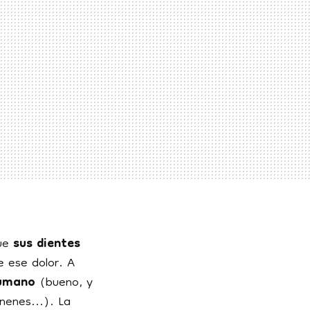
que
sus dientes
e ese dolor. A
 humano
(bueno, y
nenes...). La