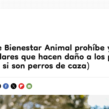
e Bienestar Animal prohíbe 
llares que hacen daño a los 
 si son perros de caza)
FACEBOOK
TWITTER
FLIPBOARD
E-
MAIL