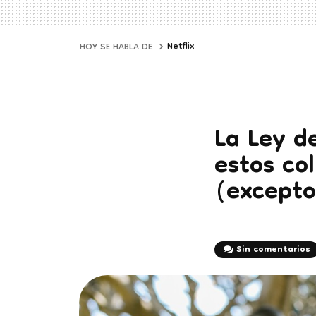
Netflix
HOY SE HABLA DE
La Ley d
estos co
(excepto
Sin comentarios