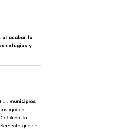
 al acabar la
s refugios y
hos
municipios
 castigaban
Cataluña, la
 elemento que se