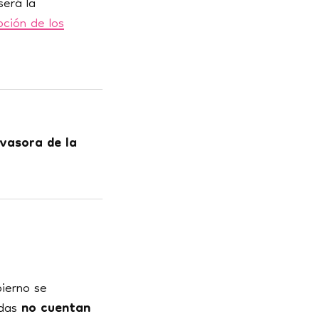
erá la
ción de los
vasora de la
bierno se
ndas
no cuentan