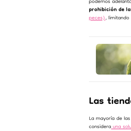
podemos adelantar
prohibición de l
peces)
, limitando
Las tien
La mayoría de las
considera
una solu