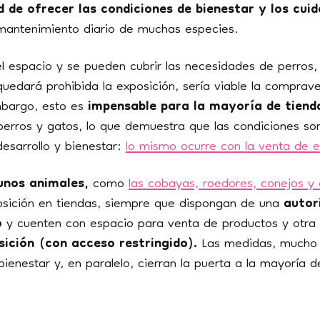
ad de ofrecer las condiciones de bienestar y los cui
mantenimiento diario de muchas especies.
el espacio y se pueden cubrir las necesidades de perros,
 quedará prohibida la exposición, sería viable la compra
mbargo, esto es
impensable para la mayoría de tiend
perros y gatos, lo que demuestra que las condiciones son
esarrollo y bienestar:
lo mismo ocurre con la venta de e
unos animales,
como
las cobayas, roedores, conejos y 
sición en tiendas, siempre que dispongan de una
autor
o
y cuenten con espacio para venta de productos y otra
sición (con acceso restringido).
Las medidas, mucho m
enestar y, en paralelo, cierran la puerta a la mayoría d