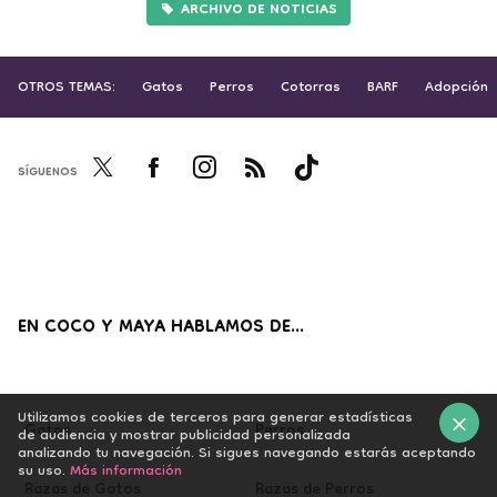
ARCHIVO DE NOTICIAS
OTROS TEMAS:
Gatos
Perros
Cotorras
BARF
Adopción
SÍGUENOS
Twi
Fac
Inst
RSS
Tikt
tter
ebo
agr
ok
ok
am
EN COCO Y MAYA HABLAMOS DE...
Utilizamos cookies de terceros para generar estadísticas
Gatos
Perros
de audiencia y mostrar publicidad personalizada
analizando tu navegación. Si sigues navegando estarás aceptando
×
su uso.
Más información
Razas de Gatos
Razas de Perros